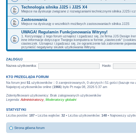
Technologia silnika JJ2S i JJ2S X4
Miejsce na dyskusje związane z rozwiązaniami technicznymi silnika JJ2S i cz
Zastosowania
Miejsce na dyskusję o wszelkich możliwych zastosowaniach silnika JJ2S
UWAGA! Regulamin Funkcjonowania Witryny!
1. Korzystając z tego forum uznajesz i zgadzasz się, że firma JJS Design 
inne informacje dotyczące Twojego komputera w formie „ciasteczek” (cookie
ciasteczek. Uznajesz i zgadzasz się, że ograniczenie lub zabronienie pojaw
przynieść negatywny skutek użytkowania Witryny.
ZALOGUJ
Nazwa użytkownika:
Hasło:
KTO PRZEGLĄDA FORUM
Na forum jest
51
użytkowników :: 0 zarejestrowanych, 0 ukrytych i 51 gości (bazuje na
Najwięcej użytkowników online (
1966
) było Pt maja 08, 2026 5:37 am
Zidentyfikowani użytkownicy: Brak zalogowanych użytkowników
Legenda:
Administratorzy
,
Moderatorzy globalni
STATYSTYKI
Liczba postów:
187
• Liczba wątków:
32
• Liczba użytkowników:
148
• Najnowszy użytk
Strona główna forum