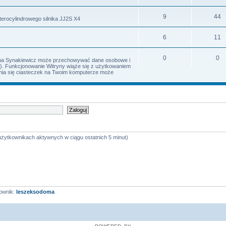
9
44
terocylindrowego silnika JJ2S X4
6
11
0
0
Irena Synakiewicz może przechowywać dane osobowe i
s). Funkcjonowanie Witryny wiąże się z użytkowaniem
iania się ciasteczek na Twoim komputerze może
 użytkownikach aktywnych w ciągu ostatnich 5 minut)
ownik:
leszeksodoma