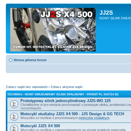
JJ2S
NOWY SILNIK DWU
Strona główna forum
Zobacz wątki bez odpowiedzi
•
Zobacz aktywne wątki
TECHNIKA - NOWY DWUSUWOWY SILNIK SPALINOWY - PATENT PL 204724 B1
Prototypowy silnik jednocylindrowy JJ2S-WG 125
Chcielibyśmy w tym temacie porozmawiać o prototypie silnika, problemach z
rozruchowymi.
Motocykl studialny JJ2S X4 500 - JJS Design & GG TECH
Wszystko co myślicie o prezentowanym
motocyklu studialnym
.
Motocykl JJ2S X4 500
Wszystko co myślicie o zaprezentowanym na stronie projekcie motocykla.