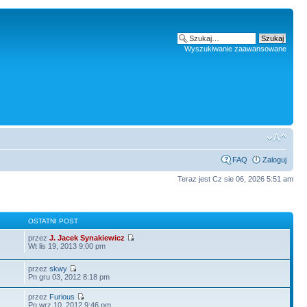
Wyszukiwanie zaawansowane
FAQ
Zaloguj
Teraz jest Cz sie 06, 2026 5:51 am
Y
OSTATNI POST
przez
J. Jacek Synakiewicz
Wt lis 19, 2013 9:00 pm
przez
skwy
Pn gru 03, 2012 8:18 pm
przez
Furious
Pn wrz 10, 2012 9:46 pm