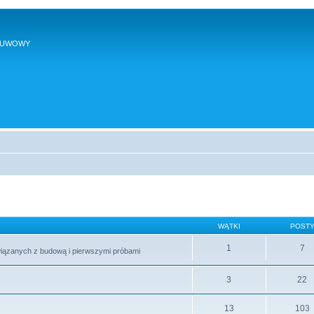
SUWOWY
WĄTKI
POST
1
7
wiązanych z budową i pierwszymi próbami
3
22
13
103