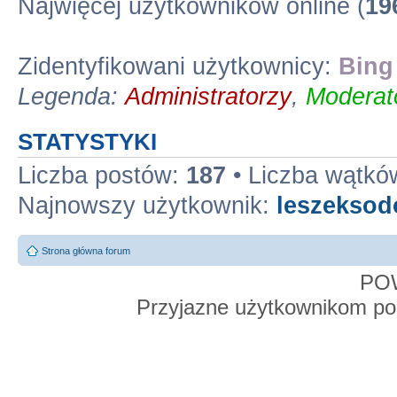
Najwięcej użytkowników online (
19
Zidentyfikowani użytkownicy:
Bing
Legenda:
Administratorzy
,
Moderato
STATYSTYKI
Liczba postów:
187
• Liczba wątkó
Najnowszy użytkownik:
leszekso
Strona główna forum
PO
Przyjazne użytkownikom po