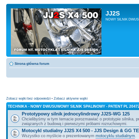
JJ2S
NOWY SILNIK DWU
Strona główna forum
Zobacz wątki bez odpowiedzi
•
Zobacz aktywne wątki
TECHNIKA - NOWY DWUSUWOWY SILNIK SPALINOWY - PATENT PL 2047
Prototypowy silnik jednocylindrowy JJ2S-WG 125
Chcielibyśmy w tym temacie porozmawiać o prototypie silnika, 
związanych z budową i pierwszymi próbami rozruchowymi.
Motocykl studialny JJ2S X4 500 - JJS Design & GG T
Wszystko co myślicie o prezentowanym
motocyklu studialnym
.