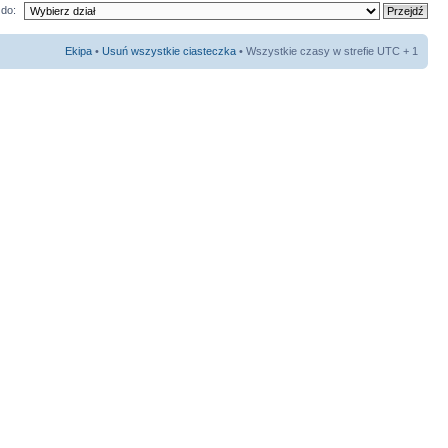
do:
Ekipa
•
Usuń wszystkie ciasteczka
• Wszystkie czasy w strefie UTC + 1