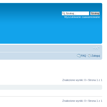
Wyszukiwanie zaawansowane
FAQ
Zaloguj
Znalezione wyniki: 0 • Strona
1
z
1
Znalezione wyniki: 0 • Strona
1
z
1