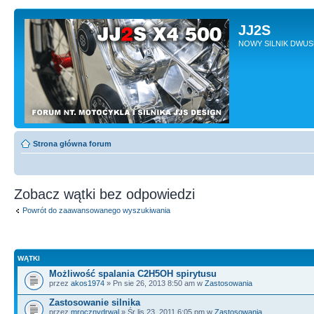
JJ2S
NOWY SILNIK DWU
Strona główna forum
Zobacz wątki bez odpowiedzi
Powrót do zaawansowanego wyszukiwania
WĄTKI
Możliwość spalania C2H5OH spirytusu
przez
akos1974
» Pn sie 26, 2013 8:50 am w
Zastosowania
Zastosowanie silnika
przez
mrocznydrwal
» Śr lis 23, 2011 6:05 pm w
Zastosowania