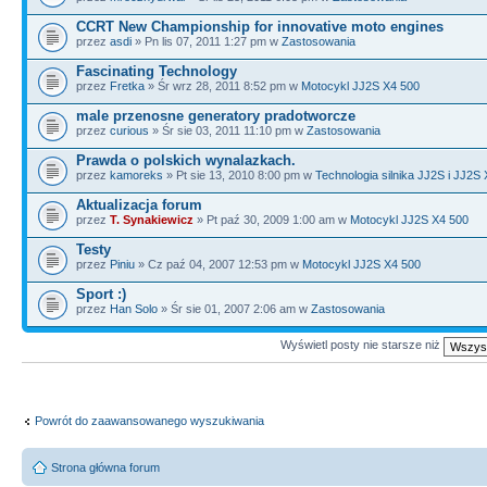
CCRT New Championship for innovative moto engines
przez
asdi
» Pn lis 07, 2011 1:27 pm w
Zastosowania
Fascinating Technology
przez
Fretka
» Śr wrz 28, 2011 8:52 pm w
Motocykl JJ2S X4 500
male przenosne generatory pradotworcze
przez
curious
» Śr sie 03, 2011 11:10 pm w
Zastosowania
Prawda o polskich wynalazkach.
przez
kamoreks
» Pt sie 13, 2010 8:00 pm w
Technologia silnika JJ2S i JJ2S
Aktualizacja forum
przez
T. Synakiewicz
» Pt paź 30, 2009 1:00 am w
Motocykl JJ2S X4 500
Testy
przez
Piniu
» Cz paź 04, 2007 12:53 pm w
Motocykl JJ2S X4 500
Sport :)
przez
Han Solo
» Śr sie 01, 2007 2:06 am w
Zastosowania
Wyświetl posty nie starsze niż
Powrót do zaawansowanego wyszukiwania
Strona główna forum