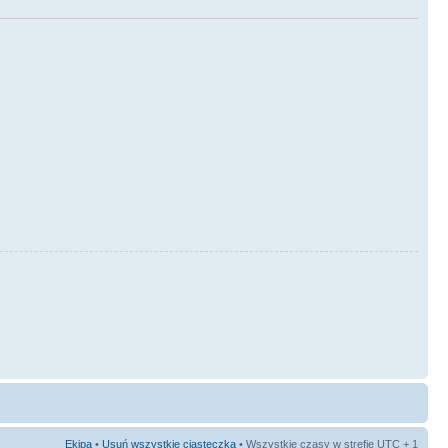
Ekipa
•
Usuń wszystkie ciasteczka
• Wszystkie czasy w strefie UTC + 1