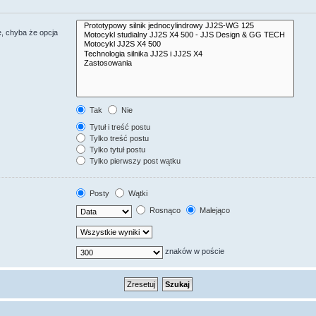
, chyba że opcja
Tak
Nie
Tytuł i treść postu
Tylko treść postu
Tylko tytuł postu
Tylko pierwszy post wątku
Posty
Wątki
Rosnąco
Malejąco
znaków w poście