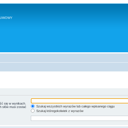
SUWOWY
źć się w wynikach.
Szukaj wszystkich wyrazów lub całego wpisanego ciągu
ch słów musi zostać
Szukaj któregokolwiek z wyrazów