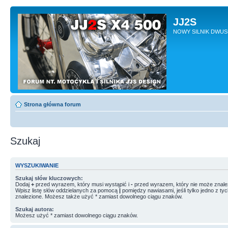
JJ2S
NOWY SILNIK DWU
Strona główna forum
Szukaj
WYSZUKIWANIE
Szukaj słów kluczowych:
Dodaj
+
przed wyrazem, który musi wystąpić i
-
przed wyrazem, który nie może znale
Wpisz listę słów oddzielanych za pomocą
|
pomiędzy nawiasami, jeśli tylko jedno z ty
znalezione. Możesz także użyć * zamiast dowolnego ciągu znaków.
Szukaj autora:
Możesz użyć * zamiast dowolnego ciągu znaków.