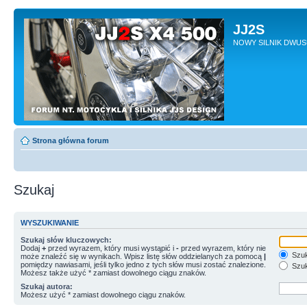
JJ2S
NOWY SILNIK DWU
Strona główna forum
Szukaj
WYSZUKIWANIE
Szukaj słów kluczowych:
Dodaj
+
przed wyrazem, który musi wystąpić i
-
przed wyrazem, który nie
Szuk
może znaleźć się w wynikach. Wpisz listę słów oddzielanych za pomocą
|
pomiędzy nawiasami, jeśli tylko jedno z tych słów musi zostać znalezione.
Szuk
Możesz także użyć * zamiast dowolnego ciągu znaków.
Szukaj autora:
Możesz użyć * zamiast dowolnego ciągu znaków.