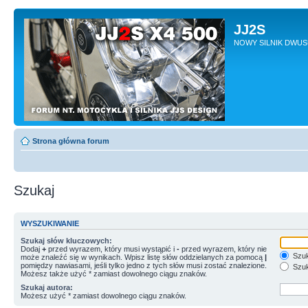
JJ2S
NOWY SILNIK DWU
Strona główna forum
Szukaj
WYSZUKIWANIE
Szukaj słów kluczowych:
Dodaj
+
przed wyrazem, który musi wystąpić i
-
przed wyrazem, który nie
Szuk
może znaleźć się w wynikach. Wpisz listę słów oddzielanych za pomocą
|
pomiędzy nawiasami, jeśli tylko jedno z tych słów musi zostać znalezione.
Szuk
Możesz także użyć * zamiast dowolnego ciągu znaków.
Szukaj autora:
Możesz użyć * zamiast dowolnego ciągu znaków.