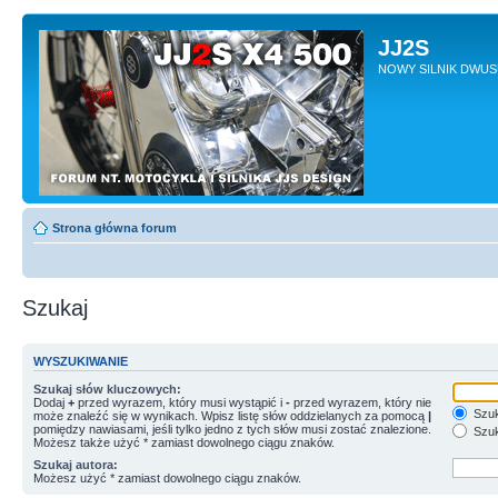
JJ2S
NOWY SILNIK DWU
Strona główna forum
Szukaj
WYSZUKIWANIE
Szukaj słów kluczowych:
Dodaj
+
przed wyrazem, który musi wystąpić i
-
przed wyrazem, który nie
Szuk
może znaleźć się w wynikach. Wpisz listę słów oddzielanych za pomocą
|
pomiędzy nawiasami, jeśli tylko jedno z tych słów musi zostać znalezione.
Szuk
Możesz także użyć * zamiast dowolnego ciągu znaków.
Szukaj autora:
Możesz użyć * zamiast dowolnego ciągu znaków.