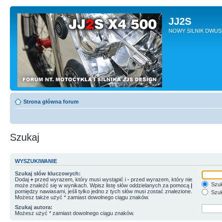
JJ2S
NOWY SILNIK DWU
Strona główna forum
Szukaj
WYSZUKIWANIE
Szukaj słów kluczowych:
Dodaj
+
przed wyrazem, który musi wystąpić i
-
przed wyrazem, który nie
Szuk
może znaleźć się w wynikach. Wpisz listę słów oddzielanych za pomocą
|
pomiędzy nawiasami, jeśli tylko jedno z tych słów musi zostać znalezione.
Szuk
Możesz także użyć * zamiast dowolnego ciągu znaków.
Szukaj autora:
Możesz użyć * zamiast dowolnego ciągu znaków.