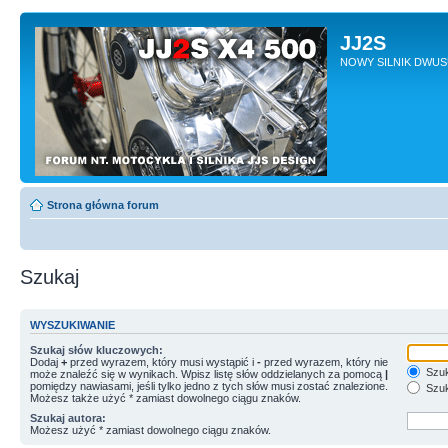
JJ2S
NOWY SILNIK DWU
Strona główna forum
Szukaj
WYSZUKIWANIE
Szukaj słów kluczowych:
Dodaj
+
przed wyrazem, który musi wystąpić i
-
przed wyrazem, który nie
Szuk
może znaleźć się w wynikach. Wpisz listę słów oddzielanych za pomocą
|
pomiędzy nawiasami, jeśli tylko jedno z tych słów musi zostać znalezione.
Szuk
Możesz także użyć * zamiast dowolnego ciągu znaków.
Szukaj autora:
Możesz użyć * zamiast dowolnego ciągu znaków.