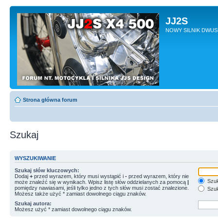
JJ2S
NOWY SILNIK DWU
Strona główna forum
Szukaj
WYSZUKIWANIE
Szukaj słów kluczowych:
Dodaj
+
przed wyrazem, który musi wystąpić i
-
przed wyrazem, który nie
Szuk
może znaleźć się w wynikach. Wpisz listę słów oddzielanych za pomocą
|
pomiędzy nawiasami, jeśli tylko jedno z tych słów musi zostać znalezione.
Szuk
Możesz także użyć * zamiast dowolnego ciągu znaków.
Szukaj autora:
Możesz użyć * zamiast dowolnego ciągu znaków.