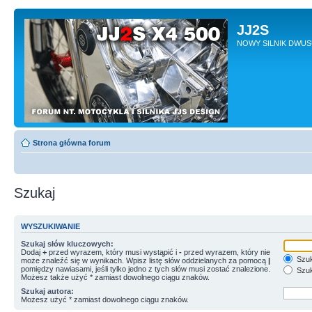
JJ2S
NOWY SILNIK DWU
Strona główna forum
Szukaj
WYSZUKIWANIE
Szukaj słów kluczowych:
Dodaj
+
przed wyrazem, który musi wystąpić i
-
przed wyrazem, który nie
Szuk
może znaleźć się w wynikach. Wpisz listę słów oddzielanych za pomocą
|
pomiędzy nawiasami, jeśli tylko jedno z tych słów musi zostać znalezione.
Szuk
Możesz także użyć * zamiast dowolnego ciągu znaków.
Szukaj autora:
Możesz użyć * zamiast dowolnego ciągu znaków.