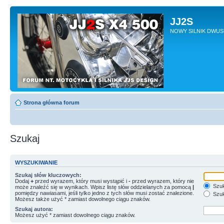
JJ2S
NOWY SILNIK DWU
Strona główna forum
Szukaj
WYSZUKIWANIE
Szukaj słów kluczowych:
Dodaj
+
przed wyrazem, który musi wystąpić i
-
przed wyrazem, który nie
Szuk
może znaleźć się w wynikach. Wpisz listę słów oddzielanych za pomocą
|
pomiędzy nawiasami, jeśli tylko jedno z tych słów musi zostać znalezione.
Szuk
Możesz także użyć * zamiast dowolnego ciągu znaków.
Szukaj autora:
Możesz użyć * zamiast dowolnego ciągu znaków.