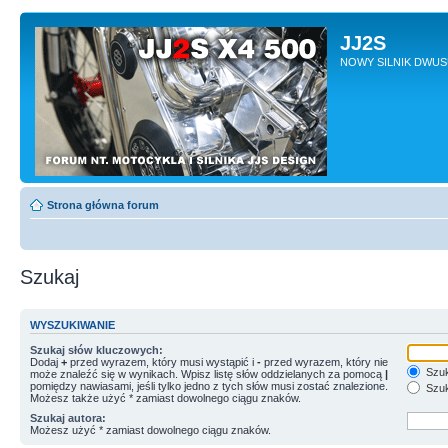
JJ2S
NOWY SILNIK DWU
Strona główna forum
Szukaj
WYSZUKIWANIE
Szukaj słów kluczowych:
Dodaj
+
przed wyrazem, który musi wystąpić i
-
przed wyrazem, który nie
Szuk
może znaleźć się w wynikach. Wpisz listę słów oddzielanych za pomocą
|
pomiędzy nawiasami, jeśli tylko jedno z tych słów musi zostać znalezione.
Szuk
Możesz także użyć * zamiast dowolnego ciągu znaków.
Szukaj autora:
Możesz użyć * zamiast dowolnego ciągu znaków.