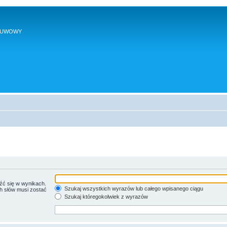
SUWOWY
źć się w wynikach.
Szukaj wszystkich wyrazów lub całego wpisanego ciągu
ch słów musi zostać
Szukaj któregokolwiek z wyrazów