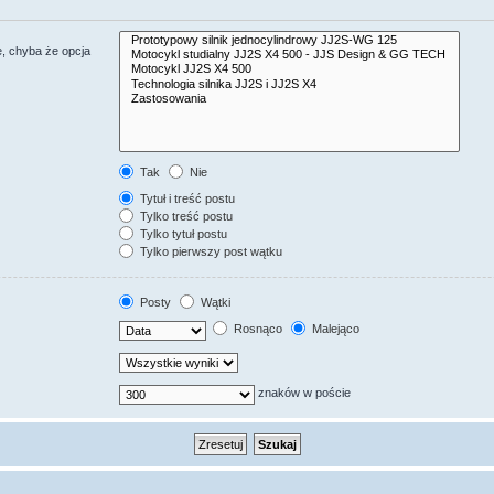
, chyba że opcja
Tak
Nie
Tytuł i treść postu
Tylko treść postu
Tylko tytuł postu
Tylko pierwszy post wątku
Posty
Wątki
Rosnąco
Malejąco
znaków w poście