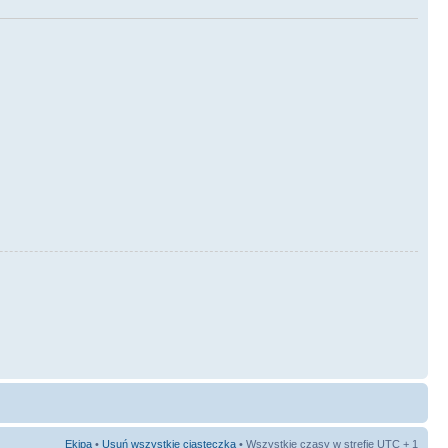
Ekipa
•
Usuń wszystkie ciasteczka
• Wszystkie czasy w strefie UTC + 1