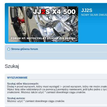
JJ2S
NOWY SILNIK DWU
Strona główna forum
Szukaj
WYSZUKIWANIE
Szukaj słów kluczowych:
Dodaj
+
przed wyrazem, który musi wystąpić i
-
przed wyrazem, który nie może znale
Wpisz listę słów oddzielanych za pomocą
|
pomiędzy nawiasami, jeśli tylko jedno z ty
znalezione. Możesz także użyć * zamiast dowolnego ciągu znaków.
Szukaj autora:
Możesz użyć * zamiast dowolnego ciągu znaków.