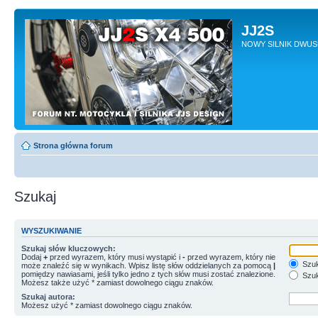
JJ2S
NOWY SILNIK DWU
Strona główna forum
Szukaj
WYSZUKIWANIE
Szukaj słów kluczowych:
Dodaj
+
przed wyrazem, który musi wystąpić i
-
przed wyrazem, który nie
Szuk
może znaleźć się w wynikach. Wpisz listę słów oddzielanych za pomocą
|
pomiędzy nawiasami, jeśli tylko jedno z tych słów musi zostać znalezione.
Szuk
Możesz także użyć * zamiast dowolnego ciągu znaków.
Szukaj autora:
Możesz użyć * zamiast dowolnego ciągu znaków.