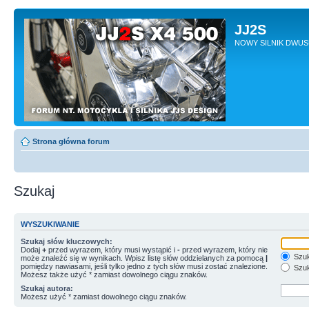
JJ2S
NOWY SILNIK DWU
Strona główna forum
Szukaj
WYSZUKIWANIE
Szukaj słów kluczowych:
Dodaj
+
przed wyrazem, który musi wystąpić i
-
przed wyrazem, który nie
Szuk
może znaleźć się w wynikach. Wpisz listę słów oddzielanych za pomocą
|
pomiędzy nawiasami, jeśli tylko jedno z tych słów musi zostać znalezione.
Szuk
Możesz także użyć * zamiast dowolnego ciągu znaków.
Szukaj autora:
Możesz użyć * zamiast dowolnego ciągu znaków.