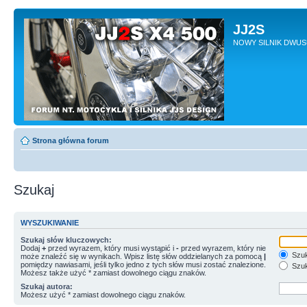
JJ2S
NOWY SILNIK DWU
Strona główna forum
Szukaj
WYSZUKIWANIE
Szukaj słów kluczowych:
Dodaj
+
przed wyrazem, który musi wystąpić i
-
przed wyrazem, który nie
Szuk
może znaleźć się w wynikach. Wpisz listę słów oddzielanych za pomocą
|
pomiędzy nawiasami, jeśli tylko jedno z tych słów musi zostać znalezione.
Szuk
Możesz także użyć * zamiast dowolnego ciągu znaków.
Szukaj autora:
Możesz użyć * zamiast dowolnego ciągu znaków.