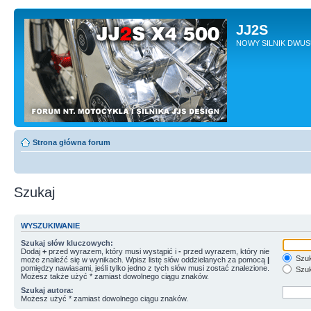
JJ2S
NOWY SILNIK DWU
Strona główna forum
Szukaj
WYSZUKIWANIE
Szukaj słów kluczowych:
Dodaj
+
przed wyrazem, który musi wystąpić i
-
przed wyrazem, który nie
Szuk
może znaleźć się w wynikach. Wpisz listę słów oddzielanych za pomocą
|
pomiędzy nawiasami, jeśli tylko jedno z tych słów musi zostać znalezione.
Szuk
Możesz także użyć * zamiast dowolnego ciągu znaków.
Szukaj autora:
Możesz użyć * zamiast dowolnego ciągu znaków.