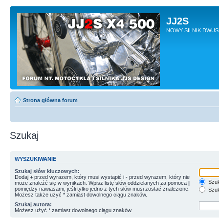
JJ2S
NOWY SILNIK DWU
Strona główna forum
Szukaj
WYSZUKIWANIE
Szukaj słów kluczowych:
Dodaj
+
przed wyrazem, który musi wystąpić i
-
przed wyrazem, który nie
Szuk
może znaleźć się w wynikach. Wpisz listę słów oddzielanych za pomocą
|
pomiędzy nawiasami, jeśli tylko jedno z tych słów musi zostać znalezione.
Szuk
Możesz także użyć * zamiast dowolnego ciągu znaków.
Szukaj autora:
Możesz użyć * zamiast dowolnego ciągu znaków.