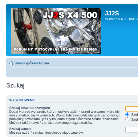
JJ2S
NOWY SILNIK DWU
Strona główna forum
Szukaj
WYSZUKIWANIE
Szukaj słów kluczowych:
Dodaj
+
przed wyrazem, który musi wystąpić i
-
przed wyrazem, który nie
Szuk
może znaleźć się w wynikach. Wpisz listę słów oddzielanych za pomocą
|
pomiędzy nawiasami, jeśli tylko jedno z tych słów musi zostać znalezione.
Szuk
Możesz także użyć * zamiast dowolnego ciągu znaków.
Szukaj autora:
Możesz użyć * zamiast dowolnego ciągu znaków.