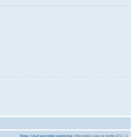
Ekipa
•
Usuń wszystkie ciasteczka
• Wszystkie czasy w strefie UTC + 1