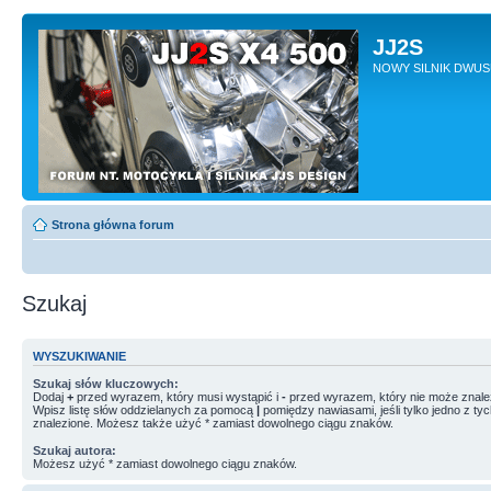
JJ2S
NOWY SILNIK DWU
Strona główna forum
Szukaj
WYSZUKIWANIE
Szukaj słów kluczowych:
Dodaj
+
przed wyrazem, który musi wystąpić i
-
przed wyrazem, który nie może znale
Wpisz listę słów oddzielanych za pomocą
|
pomiędzy nawiasami, jeśli tylko jedno z ty
znalezione. Możesz także użyć * zamiast dowolnego ciągu znaków.
Szukaj autora:
Możesz użyć * zamiast dowolnego ciągu znaków.