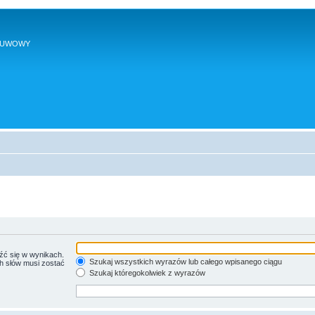
SUWOWY
źć się w wynikach.
Szukaj wszystkich wyrazów lub całego wpisanego ciągu
ch słów musi zostać
Szukaj któregokolwiek z wyrazów