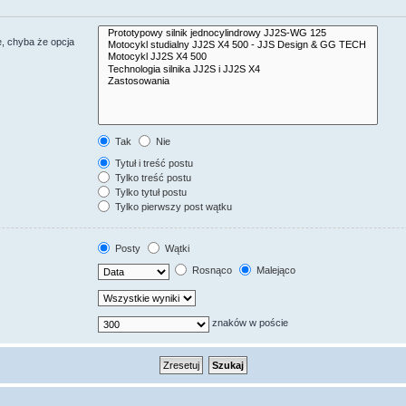
, chyba że opcja
Tak
Nie
Tytuł i treść postu
Tylko treść postu
Tylko tytuł postu
Tylko pierwszy post wątku
Posty
Wątki
Rosnąco
Malejąco
znaków w poście