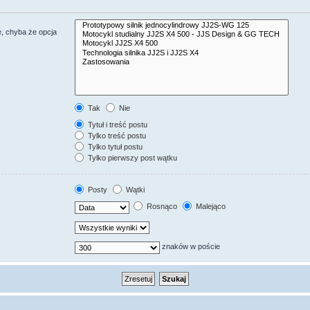
, chyba że opcja
Tak
Nie
Tytuł i treść postu
Tylko treść postu
Tylko tytuł postu
Tylko pierwszy post wątku
Posty
Wątki
Rosnąco
Malejąco
znaków w poście