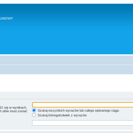
SUWOWY
źć się w wynikach.
Szukaj wszystkich wyrazów lub całego wpisanego ciągu
ch słów musi zostać
Szukaj któregokolwiek z wyrazów