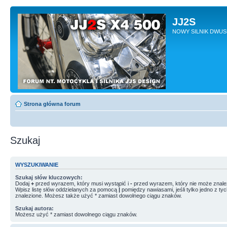
JJ2S
NOWY SILNIK DWU
Strona główna forum
Szukaj
WYSZUKIWANIE
Szukaj słów kluczowych:
Dodaj
+
przed wyrazem, który musi wystąpić i
-
przed wyrazem, który nie może znale
Wpisz listę słów oddzielanych za pomocą
|
pomiędzy nawiasami, jeśli tylko jedno z ty
znalezione. Możesz także użyć * zamiast dowolnego ciągu znaków.
Szukaj autora:
Możesz użyć * zamiast dowolnego ciągu znaków.