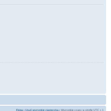
Ekipa
•
Usuń wszystkie ciasteczka
• Wszystkie czasy w strefie UTC + 1