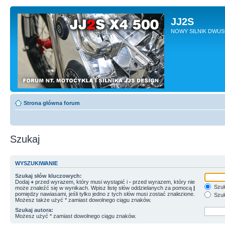
JJ2S
NOWY SILNIK DWU
Strona główna forum
Szukaj
WYSZUKIWANIE
Szukaj słów kluczowych:
Dodaj
+
przed wyrazem, który musi wystąpić i
-
przed wyrazem, który nie
Szuk
może znaleźć się w wynikach. Wpisz listę słów oddzielanych za pomocą
|
pomiędzy nawiasami, jeśli tylko jedno z tych słów musi zostać znalezione.
Szuk
Możesz także użyć * zamiast dowolnego ciągu znaków.
Szukaj autora:
Możesz użyć * zamiast dowolnego ciągu znaków.