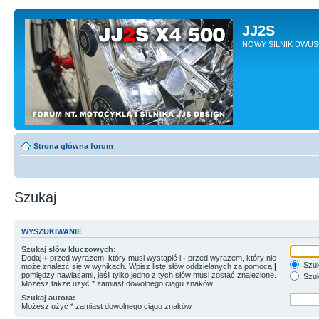
JJ2S
NOWY SILNIK DWU
Strona główna forum
Szukaj
WYSZUKIWANIE
Szukaj słów kluczowych:
Dodaj
+
przed wyrazem, który musi wystąpić i
-
przed wyrazem, który nie
Szuk
może znaleźć się w wynikach. Wpisz listę słów oddzielanych za pomocą
|
pomiędzy nawiasami, jeśli tylko jedno z tych słów musi zostać znalezione.
Szuk
Możesz także użyć * zamiast dowolnego ciągu znaków.
Szukaj autora:
Możesz użyć * zamiast dowolnego ciągu znaków.