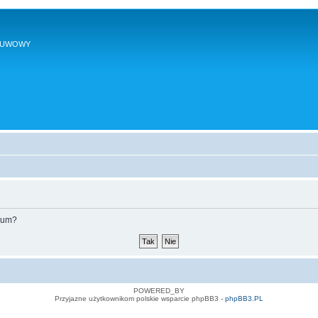
SUWOWY
orum?
POWERED_BY
Przyjazne użytkownikom polskie wsparcie phpBB3 -
phpBB3.PL