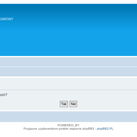
SUWOWY
orum?
POWERED_BY
Przyjazne użytkownikom polskie wsparcie phpBB3 -
phpBB3.PL