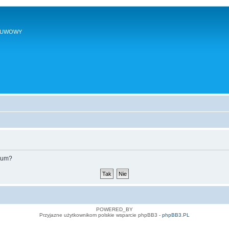
SUWOWY
orum?
POWERED_BY
Przyjazne użytkownikom polskie wsparcie phpBB3 -
phpBB3.PL