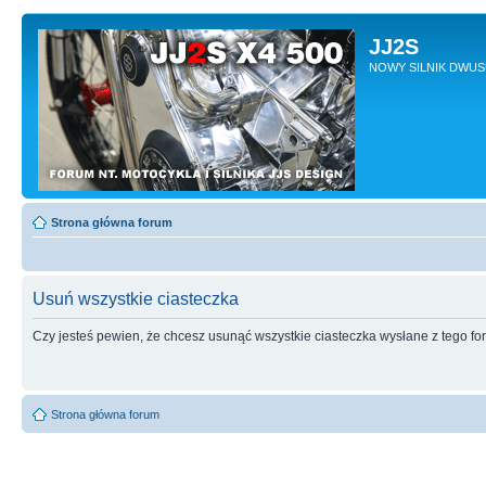
JJ2S
NOWY SILNIK DWU
Strona główna forum
Usuń wszystkie ciasteczka
Czy jesteś pewien, że chcesz usunąć wszystkie ciasteczka wysłane z tego f
Strona główna forum