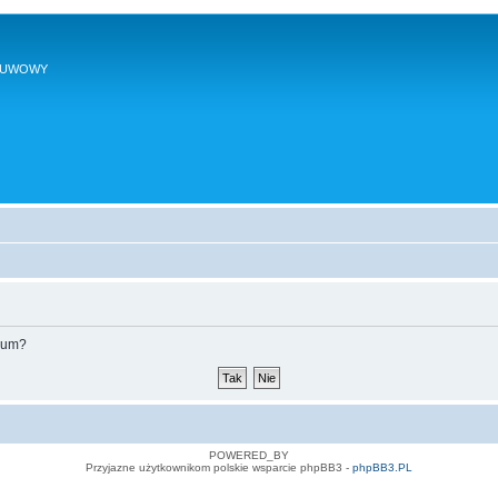
SUWOWY
orum?
POWERED_BY
Przyjazne użytkownikom polskie wsparcie phpBB3 -
phpBB3.PL