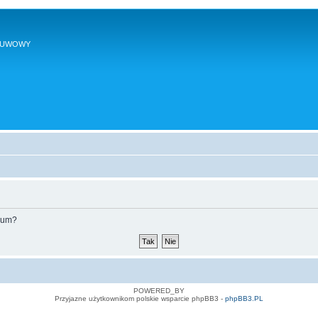
SUWOWY
orum?
POWERED_BY
Przyjazne użytkownikom polskie wsparcie phpBB3 -
phpBB3.PL