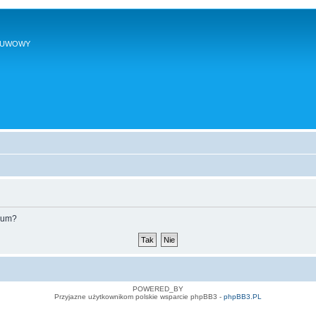
SUWOWY
orum?
POWERED_BY
Przyjazne użytkownikom polskie wsparcie phpBB3 -
phpBB3.PL