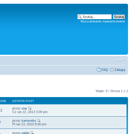
Wyszukiwanie zaawansowane
FAQ
Zaloguj
Wątki: 9 • Strona
1
z
1
LONE
OSTATNI POST
przez
star
42
Cz sie 22, 2013 3:09 pm
przez
kamoreks
7
Pt sie 13, 2010 8:00 pm
przez
pablo