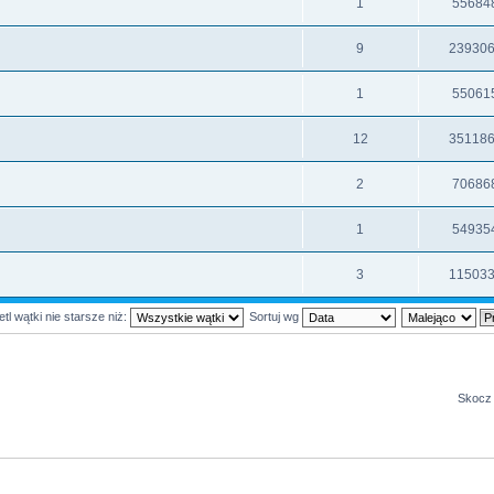
1
55684
9
23930
1
55061
12
35118
2
70686
1
54935
3
11503
tl wątki nie starsze niż:
Sortuj wg
Skocz 