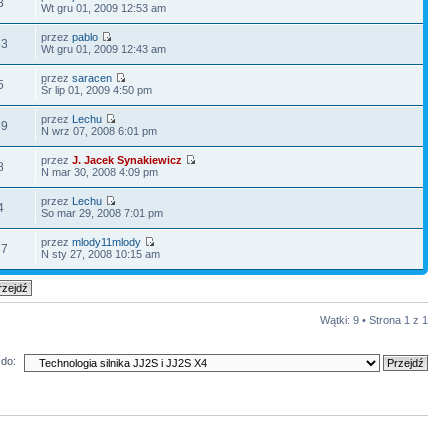
8
Wt gru 01, 2009 12:53 am
przez
pablo
63
Wt gru 01, 2009 12:43 am
przez
saracen
5
Śr lip 01, 2009 4:50 pm
przez
Lechu
69
N wrz 07, 2008 6:01 pm
przez
J. Jacek Synakiewicz
8
N mar 30, 2008 4:09 pm
przez
Lechu
4
So mar 29, 2008 7:01 pm
przez
mlody11mlody
37
N sty 27, 2008 10:15 am
Wątki: 9 • Strona
1
z
1
do: