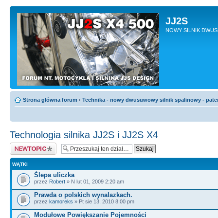
JJ2S
NOWY SILNIK DWU
Strona główna forum
‹
Technika - nowy dwusuwowy silnik spalinowy - pate
Technologia silnika JJ2S i JJ2S X4
Napisz wątek
WĄTKI
Ślepa uliczka
przez
Robert
» N lut 01, 2009 2:20 am
Prawda o polskich wynalazkach.
przez
kamoreks
» Pt sie 13, 2010 8:00 pm
Modułowe Powiększanie Pojemności