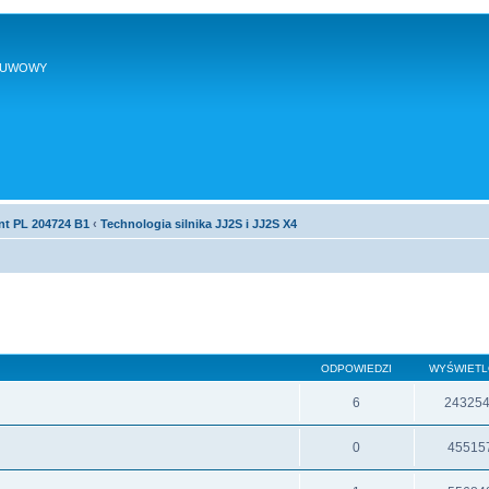
SUWOWY
nt PL 204724 B1
‹
Technologia silnika JJ2S i JJ2S X4
ODPOWIEDZI
WYŚWIET
6
24325
0
45515