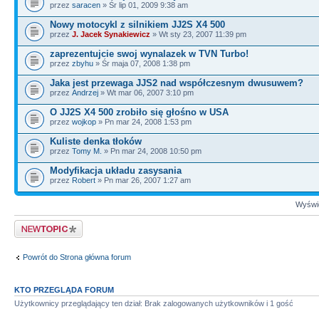
przez
saracen
» Śr lip 01, 2009 9:38 am
Nowy motocykl z silnikiem JJ2S X4 500
przez
J. Jacek Synakiewicz
» Wt sty 23, 2007 11:39 pm
zaprezentujcie swoj wynalazek w TVN Turbo!
przez
zbyhu
» Śr maja 07, 2008 1:38 pm
Jaka jest przewaga JJS2 nad współczesnym dwusuwem?
przez
Andrzej
» Wt mar 06, 2007 3:10 pm
O JJ2S X4 500 zrobiło się głośno w USA
przez
wojkop
» Pn mar 24, 2008 1:53 pm
Kuliste denka tłoków
przez
Tomy M.
» Pn mar 24, 2008 10:50 pm
Modyfikacja układu zasysania
przez
Robert
» Pn mar 26, 2007 1:27 am
Wyświe
Napisz wątek
Powrót do Strona główna forum
KTO PRZEGLĄDA FORUM
Użytkownicy przeglądający ten dział: Brak zalogowanych użytkowników i 1 gość