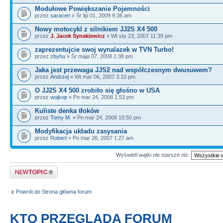
Modułowe Powiększanie Pojemności
przez
saracen
» Śr lip 01, 2009 9:38 am
Nowy motocykl z silnikiem JJ2S X4 500
przez
J. Jacek Synakiewicz
» Wt sty 23, 2007 11:39 pm
zaprezentujcie swoj wynalazek w TVN Turbo!
przez
zbyhu
» Śr maja 07, 2008 1:38 pm
Jaka jest przewaga JJS2 nad współczesnym dwusuwem?
przez
Andrzej
» Wt mar 06, 2007 3:10 pm
O JJ2S X4 500 zrobiło się głośno w USA
przez
wojkop
» Pn mar 24, 2008 1:53 pm
Kuliste denka tłoków
przez
Tomy M.
» Pn mar 24, 2008 10:50 pm
Modyfikacja układu zasysania
przez
Robert
» Pn mar 26, 2007 1:27 am
Wyświetl wątki nie starsze niż:
Napisz wątek
Powrót do Strona główna forum
KTO PRZEGLĄDA FORUM