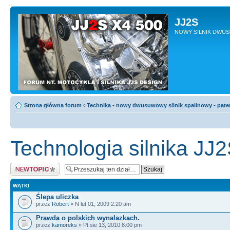
JJ2S
NOWY SILNIK DWU
Strona główna forum
‹
Technika - nowy dwusuwowy silnik spalinowy - pate
Technologia silnika JJ
Napisz wątek
WĄTKI
Ślepa uliczka
przez
Robert
» N lut 01, 2009 2:20 am
Prawda o polskich wynalazkach.
przez
kamoreks
» Pt sie 13, 2010 8:00 pm