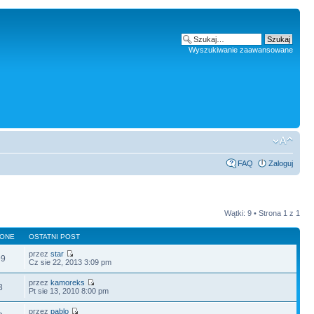
Wyszukiwanie zaawansowane
FAQ
Zaloguj
Wątki: 9 • Strona
1
z
1
LONE
OSTATNI POST
przez
star
99
Cz sie 22, 2013 3:09 pm
przez
kamoreks
3
Pt sie 13, 2010 8:00 pm
przez
pablo