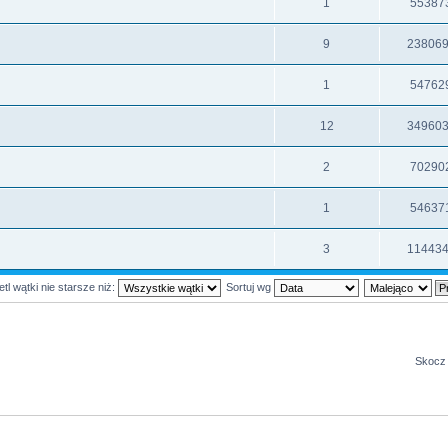
1
55387
9
23806
1
54762
12
34960
2
70290
1
54637
3
11443
tl wątki nie starsze niż:
Sortuj wg
Skocz 