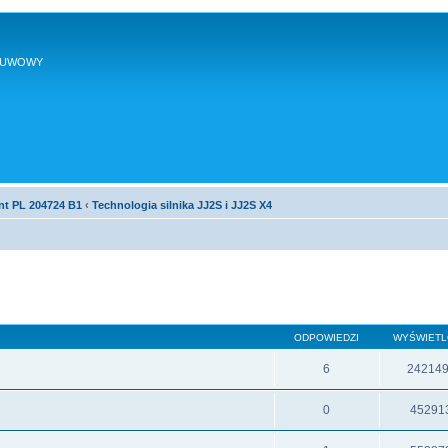
SUWOWY
nt PL 204724 B1
‹
Technologia silnika JJ2S i JJ2S X4
ODPOWIEDZI
WYŚWIET
6
24214
0
45291