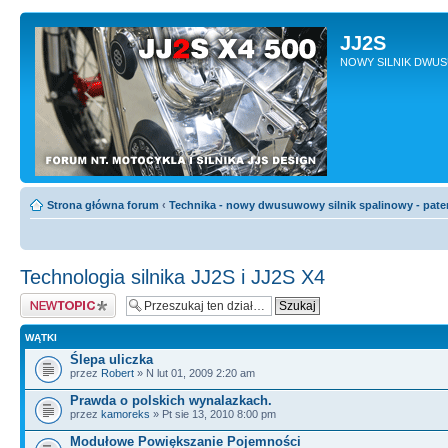
JJ2S
NOWY SILNIK DWU
Strona główna forum
‹
Technika - nowy dwusuwowy silnik spalinowy - pate
Technologia silnika JJ2S i JJ2S X4
Napisz wątek
WĄTKI
Ślepa uliczka
przez
Robert
» N lut 01, 2009 2:20 am
Prawda o polskich wynalazkach.
przez
kamoreks
» Pt sie 13, 2010 8:00 pm
Modułowe Powiększanie Pojemności