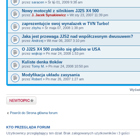
przez
saracen
» Śr lip 01, 2009 9:38 am
Nowy motocykl z silnikiem JJ2S X4 500
przez
J. Jacek Synakiewicz
» Wt sty 23, 2007 11:39 pm
zaprezentujcie swoj wynalazek w TVN Turbo!
przez
zbyhu
» Śr maja 07, 2008 1:38 pm
Jaka jest przewaga JJS2 nad współczesnym dwusuwem?
przez
Andrzej
» Wt mar 06, 2007 3:10 pm
O JJ2S X4 500 zrobiło się głośno w USA
przez
wojkop
» Pn mar 24, 2008 1:53 pm
Kuliste denka tłoków
przez
Tomy M.
» Pn mar 24, 2008 10:50 pm
Modyfikacja układu zasysania
przez
Robert
» Pn mar 26, 2007 1:27 am
Wyświe
Napisz wątek
Powrót do Strona główna forum
KTO PRZEGLĄDA FORUM
Użytkownicy przeglądający ten dział: Brak zalogowanych użytkowników i 3 gości