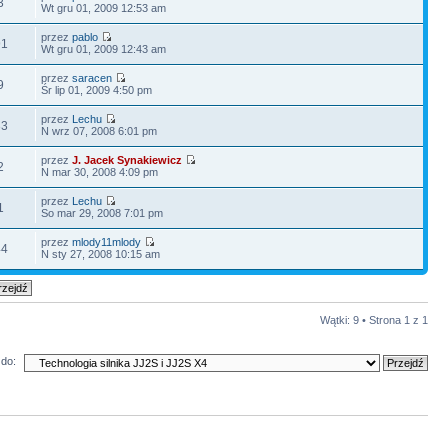
3
Wt gru 01, 2009 12:53 am
przez
pablo
91
Wt gru 01, 2009 12:43 am
przez
saracen
9
Śr lip 01, 2009 4:50 pm
przez
Lechu
33
N wrz 07, 2008 6:01 pm
przez
J. Jacek Synakiewicz
2
N mar 30, 2008 4:09 pm
przez
Lechu
1
So mar 29, 2008 7:01 pm
przez
mlody11mlody
44
N sty 27, 2008 10:15 am
Wątki: 9 • Strona
1
z
1
do: