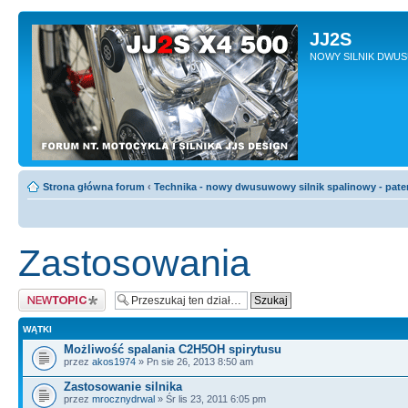
JJ2S
NOWY SILNIK DWU
Strona główna forum
‹
Technika - nowy dwusuwowy silnik spalinowy - pate
Zastosowania
Napisz wątek
WĄTKI
Możliwość spalania C2H5OH spirytusu
przez
akos1974
» Pn sie 26, 2013 8:50 am
Zastosowanie silnika
przez
mrocznydrwal
» Śr lis 23, 2011 6:05 pm