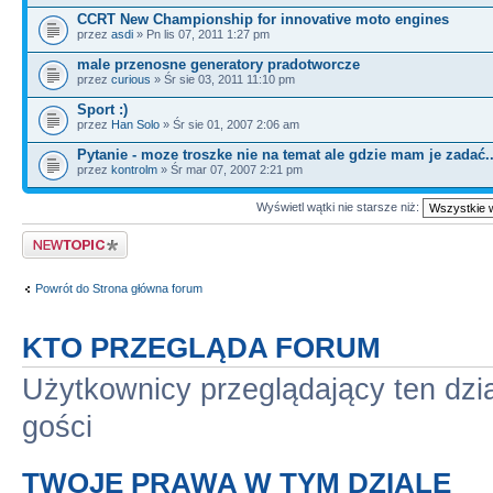
CCRT New Championship for innovative moto engines
przez
asdi
» Pn lis 07, 2011 1:27 pm
male przenosne generatory pradotworcze
przez
curious
» Śr sie 03, 2011 11:10 pm
Sport :)
przez
Han Solo
» Śr sie 01, 2007 2:06 am
Pytanie - moze troszke nie na temat ale gdzie mam je zadać.
przez
kontrolm
» Śr mar 07, 2007 2:21 pm
Wyświetl wątki nie starsze niż:
Napisz wątek
Powrót do Strona główna forum
KTO PRZEGLĄDA FORUM
Użytkownicy przeglądający ten dzi
gości
TWOJE PRAWA W TYM DZIALE