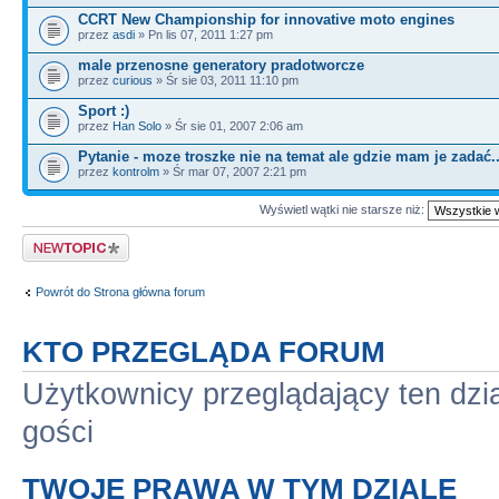
CCRT New Championship for innovative moto engines
przez
asdi
» Pn lis 07, 2011 1:27 pm
male przenosne generatory pradotworcze
przez
curious
» Śr sie 03, 2011 11:10 pm
Sport :)
przez
Han Solo
» Śr sie 01, 2007 2:06 am
Pytanie - moze troszke nie na temat ale gdzie mam je zadać.
przez
kontrolm
» Śr mar 07, 2007 2:21 pm
Wyświetl wątki nie starsze niż:
Napisz wątek
Powrót do Strona główna forum
KTO PRZEGLĄDA FORUM
Użytkownicy przeglądający ten dzi
gości
TWOJE PRAWA W TYM DZIALE