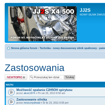
JJ2S
NOWY SILNIK DWU
Strona główna forum
‹
Technika - nowy dwusuwowy silnik spalinowy - pate
Zastosowania
Napisz wątek
WĄTKI
Możliwość spalania C2H5OH spirytusu
przez
akos1974
» Pn sie 26, 2013 8:50 am
Zastosowanie silnika
przez
mrocznydrwal
» Śr lis 23, 2011 6:05 pm