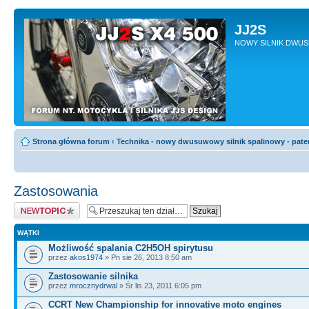
JJ2S
NOWY SILNIK DWU
Strona główna forum
‹
Technika - nowy dwusuwowy silnik spalinowy - pate
Zastosowania
Napisz wątek
WĄTKI
Możliwość spalania C2H5OH spirytusu
przez
akos1974
» Pn sie 26, 2013 8:50 am
Zastosowanie silnika
przez
mrocznydrwal
» Śr lis 23, 2011 6:05 pm
CCRT New Championship for innovative moto engines