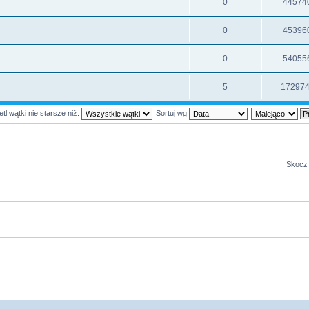
0
44574
0
45396
0
54055
.
5
17297
tl wątki nie starsze niż:
Sortuj wg
Skocz 