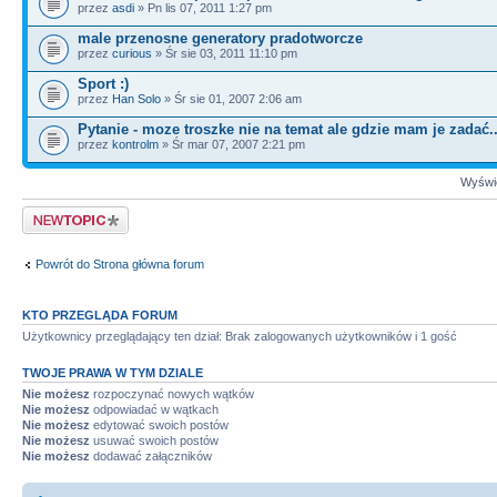
przez
asdi
» Pn lis 07, 2011 1:27 pm
male przenosne generatory pradotworcze
przez
curious
» Śr sie 03, 2011 11:10 pm
Sport :)
przez
Han Solo
» Śr sie 01, 2007 2:06 am
Pytanie - moze troszke nie na temat ale gdzie mam je zadać.
przez
kontrolm
» Śr mar 07, 2007 2:21 pm
Wyświe
Napisz wątek
Powrót do Strona główna forum
KTO PRZEGLĄDA FORUM
Użytkownicy przeglądający ten dział: Brak zalogowanych użytkowników i 1 gość
TWOJE PRAWA W TYM DZIALE
Nie możesz
rozpoczynać nowych wątków
Nie możesz
odpowiadać w wątkach
Nie możesz
edytować swoich postów
Nie możesz
usuwać swoich postów
Nie możesz
dodawać załączników