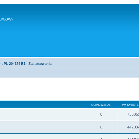
SUWOWY
nt PL 204724 B1
‹
Zastosowania
ODPOWIEDZI
WYŚWIET
0
75605
0
44703