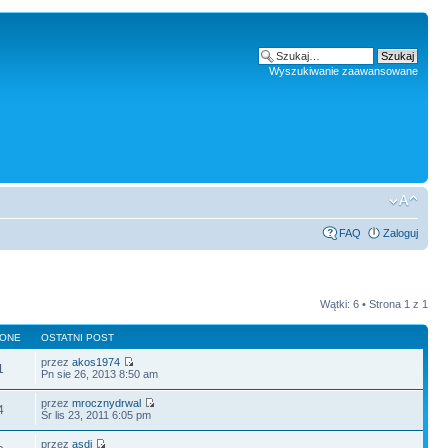
Wyszukiwanie zaawansowane
FAQ
Zaloguj
Wątki: 6 • Strona
1
z
1
LONE
OSTATNI POST
przez
akos1974
1
Pn sie 26, 2013 8:50 am
przez
mrocznydrwal
4
Śr lis 23, 2011 6:05 pm
przez
asdi