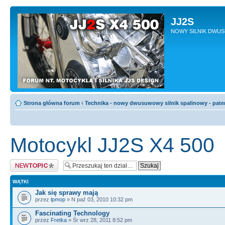
JJ2S
NOWY SILNIK DWU
Strona główna forum
‹
Technika - nowy dwusuwowy silnik spalinowy - pate
Motocykl JJ2S X4 500
Napisz wątek
WĄTKI
Jak się sprawy mają
przez
lpmop
» N paź 03, 2010 10:32 pm
Fascinating Technology
przez
Fretka
» Śr wrz 28, 2011 8:52 pm