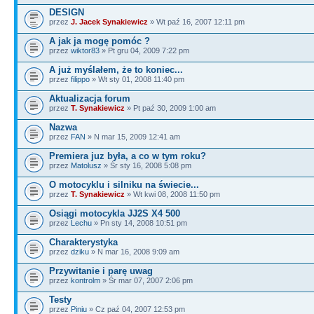
DESIGN
przez
J. Jacek Synakiewicz
» Wt paź 16, 2007 12:11 pm
A jak ja mogę pomóc ?
przez
wiktor83
» Pt gru 04, 2009 7:22 pm
A już myślałem, że to koniec...
przez
filippo
» Wt sty 01, 2008 11:40 pm
Aktualizacja forum
przez
T. Synakiewicz
» Pt paź 30, 2009 1:00 am
Nazwa
przez
FAN
» N mar 15, 2009 12:41 am
Premiera juz była, a co w tym roku?
przez
Matolusz
» Śr sty 16, 2008 5:08 pm
O motocyklu i silniku na świecie...
przez
T. Synakiewicz
» Wt kwi 08, 2008 11:50 pm
Osiągi motocykla JJ2S X4 500
przez
Lechu
» Pn sty 14, 2008 10:51 pm
Charakterystyka
przez
dziku
» N mar 16, 2008 9:09 am
Przywitanie i parę uwag
przez
kontrolm
» Śr mar 07, 2007 2:06 pm
Testy
przez
Piniu
» Cz paź 04, 2007 12:53 pm