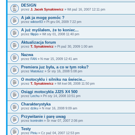
DESIGN
przez
J. Jacek Synakiewicz
» Wt paź 16, 2007 12:11 pm
A jak ja mogę pomóc ?
przez
wiktor83
» Pt gru 04, 2009 7:22 pm
A już myślałem, że to koniec...
przez
filippo
» Wt sty 01, 2008 11:40 pm
Aktualizacja forum
przez
T. Synakiewicz
» Pt paź 30, 2009 1:00 am
Nazwa
przez
FAN
» N mar 15, 2009 12:41 am
Premiera juz była, a co w tym roku?
przez
Matolusz
» Śr sty 16, 2008 5:08 pm
O motocyklu i silniku na świecie...
przez
T. Synakiewicz
» Wt kwi 08, 2008 11:50 pm
Osiągi motocykla JJ2S X4 500
przez
Lechu
» Pn sty 14, 2008 10:51 pm
Charakterystyka
przez
dziku
» N mar 16, 2008 9:09 am
Przywitanie i parę uwag
przez
kontrolm
» Śr mar 07, 2007 2:06 pm
Testy
przez
Piniu
» Cz paź 04, 2007 12:53 pm