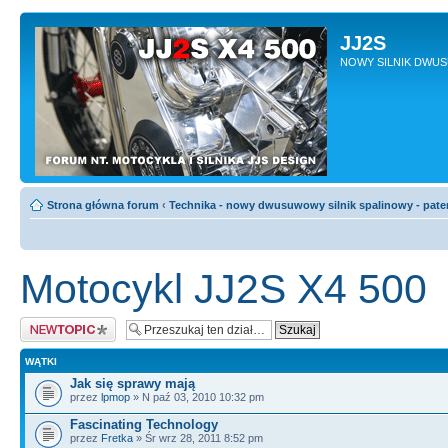
JJ2S
NOWY SILNIK DWU
Strona główna forum
‹
Technika - nowy dwusuwowy silnik spalinowy - pate
Motocykl JJ2S X4 500
Napisz wątek
WĄTKI
Jak się sprawy mają
przez
lpmop
» N paź 03, 2010 10:32 pm
Fascinating Technology
przez
Fretka
» Śr wrz 28, 2011 8:52 pm