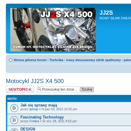
JJ2S
NOWY SILNIK DWU
Strona główna forum
‹
Technika - nowy dwusuwowy silnik spalinowy - pate
Motocykl JJ2S X4 500
Napisz wątek
WĄTKI
Jak się sprawy mają
przez
lpmop
» N paź 03, 2010 10:32 pm
Fascinating Technology
przez
Fretka
» Śr wrz 28, 2011 8:52 pm
DESIGN