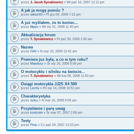
przez
J. Jacek Synakiewicz
» Wt paź 16, 2007 12:11 pm
A jak ja mogę pomóc ?
przez
wiktor83
» Pt gru 04, 2009 7:22 pm
A już myślałem, że to koniec...
przez
filippo
» Wt sty 01, 2008 11:40 pm
Aktualizacja forum
przez
T. Synakiewicz
» Pt paź 30, 2009 1:00 am
Nazwa
przez
FAN
» N mar 15, 2009 12:41 am
Premiera juz była, a co w tym roku?
przez
Matolusz
» Śr sty 16, 2008 5:08 pm
O motocyklu i silniku na świecie...
przez
T. Synakiewicz
» Wt kwi 08, 2008 11:50 pm
Osiągi motocykla JJ2S X4 500
przez
Lechu
» Pn sty 14, 2008 10:51 pm
Charakterystyka
przez
dziku
» N mar 16, 2008 9:09 am
Przywitanie i parę uwag
przez
kontrolm
» Śr mar 07, 2007 2:06 pm
Testy
przez
Piniu
» Cz paź 04, 2007 12:53 pm