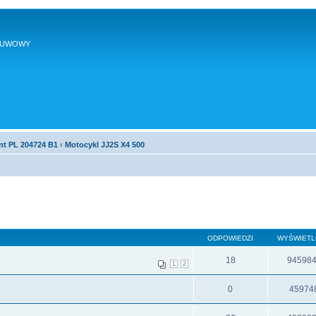
SUWOWY
nt PL 204724 B1
‹
Motocykl JJ2S X4 500
ODPOWIEDZI
WYŚWIET
18
94598
1
2
0
45974