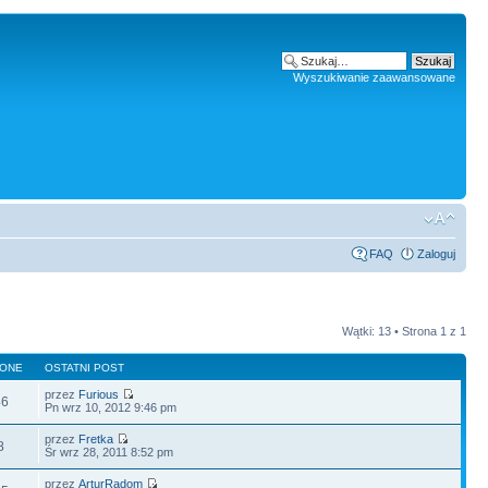
Wyszukiwanie zaawansowane
FAQ
Zaloguj
Wątki: 13 • Strona
1
z
1
LONE
OSTATNI POST
przez
Furious
46
Pn wrz 10, 2012 9:46 pm
przez
Fretka
8
Śr wrz 28, 2011 8:52 pm
przez
ArturRadom