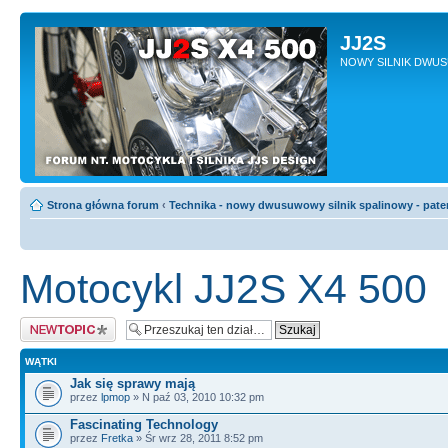
JJ2S
NOWY SILNIK DWU
Strona główna forum
‹
Technika - nowy dwusuwowy silnik spalinowy - pate
Motocykl JJ2S X4 500
Napisz wątek
WĄTKI
Jak się sprawy mają
przez
lpmop
» N paź 03, 2010 10:32 pm
Fascinating Technology
przez
Fretka
» Śr wrz 28, 2011 8:52 pm