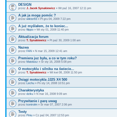
DESIGN
przez
J. Jacek Synakiewicz
» Wt paź 16, 2007 12:11 pm
A jak ja mogę pomóc ?
przez
wiktor83
» Pt gru 04, 2009 7:22 pm
A już myślałem, że to koniec...
przez
filippo
» Wt sty 01, 2008 11:40 pm
Aktualizacja forum
przez
T. Synakiewicz
» Pt paź 30, 2009 1:00 am
Nazwa
przez
FAN
» N mar 15, 2009 12:41 am
Premiera juz była, a co w tym roku?
przez
Matolusz
» Śr sty 16, 2008 5:08 pm
O motocyklu i silniku na świecie...
przez
T. Synakiewicz
» Wt kwi 08, 2008 11:50 pm
Osiągi motocykla JJ2S X4 500
przez
Lechu
» Pn sty 14, 2008 10:51 pm
Charakterystyka
przez
dziku
» N mar 16, 2008 9:09 am
Przywitanie i parę uwag
przez
kontrolm
» Śr mar 07, 2007 2:06 pm
Testy
przez
Piniu
» Cz paź 04, 2007 12:53 pm