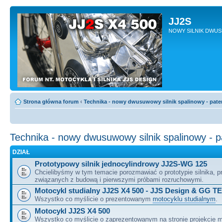
JJ2S
NOWY SILNIK DWU
Strona główna forum
‹
Technika - nowy dwusuwowy silnik spalinowy - pate
Technika - nowy dwusuwowy silnik spalinowy - 
DZIAŁ
Prototypowy silnik jednocylindrowy JJ2S-WG 125
Chcielibyśmy w tym temacie porozmawiać o prototypie silnika, 
związanych z budową i pierwszymi próbami rozruchowymi.
Motocykl studialny JJ2S X4 500 - JJS Design & GG T
Wszystko co myślicie o prezentowanym
motocyklu studialnym
.
Motocykl JJ2S X4 500
Wszystko co myślicie o zaprezentowanym na stronie projekcie m