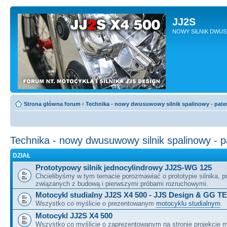
JJ2S
NOWY SILNIK DWU
Strona główna forum
‹
Technika - nowy dwusuwowy silnik spalinowy - pate
Technika - nowy dwusuwowy silnik spalinowy - 
DZIAŁ
Prototypowy silnik jednocylindrowy JJ2S-WG 125
Chcielibyśmy w tym temacie porozmawiać o prototypie silnika, 
związanych z budową i pierwszymi próbami rozruchowymi.
Motocykl studialny JJ2S X4 500 - JJS Design & GG T
Wszystko co myślicie o prezentowanym
motocyklu studialnym
.
Motocykl JJ2S X4 500
Wszystko co myślicie o zaprezentowanym na stronie projekcie m