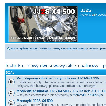
JJ2S
NOWY SILNIK DWU
Strona główna forum
‹
Technika - nowy dwusuwowy silnik spalinowy - pate
Technika - nowy dwusuwowy silnik spalinowy - 
DZIAŁ
Prototypowy silnik jednocylindrowy JJ2S-WG 125
Chcielibyśmy w tym temacie porozmawiać o prototypie silnika, 
związanych z budową i pierwszymi próbami rozruchowymi.
Motocykl studialny JJ2S X4 500 - JJS Design & GG T
Wszystko co myślicie o prezentowanym
motocyklu studialnym
.
Motocykl JJ2S X4 500
Wszystko co myślicie o zaprezentowanym na stronie projekcie m