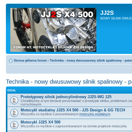
JJ2S
NOWY SILNIK DWU
Strona główna forum
‹
Technika - nowy dwusuwowy silnik spalinowy - pate
Technika - nowy dwusuwowy silnik spalinowy - 
DZIAŁ
Prototypowy silnik jednocylindrowy JJ2S-WG 125
Chcielibyśmy w tym temacie porozmawiać o prototypie silnika, problemach z
rozruchowymi.
Motocykl studialny JJ2S X4 500 - JJS Design & GG TECH
Wszystko co myślicie o prezentowanym
motocyklu studialnym
.
Motocykl JJ2S X4 500
Wszystko co myślicie o zaprezentowanym na stronie projekcie motocykla.