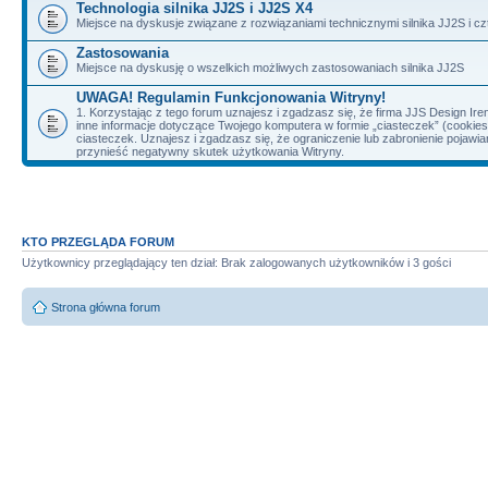
Technologia silnika JJ2S i JJ2S X4
Miejsce na dyskusje związane z rozwiązaniami technicznymi silnika JJ2S i cz
Zastosowania
Miejsce na dyskusję o wszelkich możliwych zastosowaniach silnika JJ2S
UWAGA! Regulamin Funkcjonowania Witryny!
1. Korzystając z tego forum uznajesz i zgadzasz się, że firma JJS Design 
inne informacje dotyczące Twojego komputera w formie „ciasteczek” (cookie
ciasteczek. Uznajesz i zgadzasz się, że ograniczenie lub zabronienie pojaw
przynieść negatywny skutek użytkowania Witryny.
KTO PRZEGLĄDA FORUM
Użytkownicy przeglądający ten dział: Brak zalogowanych użytkowników i 3 gości
Strona główna forum