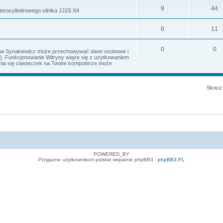
9
44
terocylindrowego silnika JJ2S X4
6
11
0
0
Irena Synakiewicz może przechowywać dane osobowe i
s). Funkcjonowanie Witryny wiąże się z użytkowaniem
iania się ciasteczek na Twoim komputerze może
Skocz 
POWERED_BY
Przyjazne użytkownikom polskie wsparcie phpBB3 -
phpBB3.PL