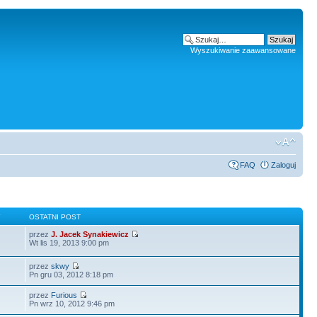
Wyszukiwanie zaawansowane
FAQ
Zaloguj
Y
OSTATNI POST
przez
J. Jacek Synakiewicz
Wt lis 19, 2013 9:00 pm
przez
skwy
Pn gru 03, 2012 8:18 pm
przez
Furious
Pn wrz 10, 2012 9:46 pm