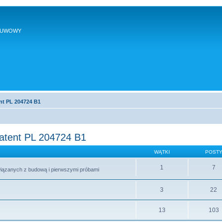
SUWOWY
nt PL 204724 B1
patent PL 204724 B1
WĄTKI
POST
1
7
wiązanych z budową i pierwszymi próbami
3
22
13
103