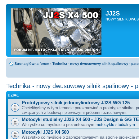
JJ2S
NOWY SILNIK DWU
Strona główna forum
‹
Technika - nowy dwusuwowy silnik spalinowy - pate
Technika - nowy dwusuwowy silnik spalinowy - 
DZIAŁ
Prototypowy silnik jednocylindrowy JJ2S-WG 125
Chcielibyśmy w tym temacie porozmawiać o prototypie silnika, 
związanych z budową i pierwszymi próbami rozruchowymi.
Motocykl studialny JJ2S X4 500 - JJS Design & GG T
Wszystko co myślicie o prezentowanym
motocyklu studialnym
.
Motocykl JJ2S X4 500
Wszystko co myślicie o zaprezentowanym na stronie projekcie m