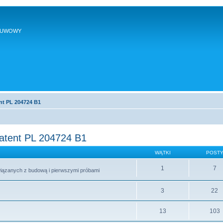
SUWOWY
nt PL 204724 B1
patent PL 204724 B1
WĄTKI
POST
1
7
wiązanych z budową i pierwszymi próbami
3
22
13
103