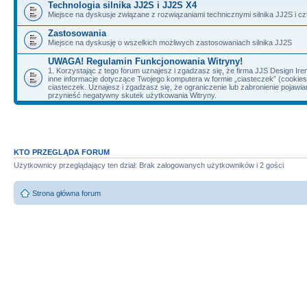
Technologia silnika JJ2S i JJ2S X4
Miejsce na dyskusje związane z rozwiązaniami technicznymi silnika JJ2S i cz
Zastosowania
Miejsce na dyskusję o wszelkich możliwych zastosowaniach silnika JJ2S
UWAGA! Regulamin Funkcjonowania Witryny!
1. Korzystając z tego forum uznajesz i zgadzasz się, że firma JJS Design 
inne informacje dotyczące Twojego komputera w formie „ciasteczek” (cookie
ciasteczek. Uznajesz i zgadzasz się, że ograniczenie lub zabronienie pojaw
przynieść negatywny skutek użytkowania Witryny.
KTO PRZEGLĄDA FORUM
Użytkownicy przeglądający ten dział: Brak zalogowanych użytkowników i 2 gości
Strona główna forum