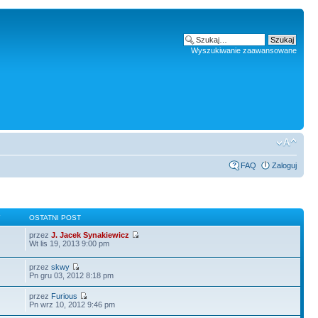
Wyszukiwanie zaawansowane
FAQ
Zaloguj
Y
OSTATNI POST
przez
J. Jacek Synakiewicz
Wt lis 19, 2013 9:00 pm
przez
skwy
Pn gru 03, 2012 8:18 pm
przez
Furious
Pn wrz 10, 2012 9:46 pm