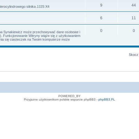
9
44
terocylindrowego silnika JJ2S X4
6
11
0
0
Irena Synakiewicz może przechowywać dane osobowe i
s). Funkcjonowanie Witryny wiąże się z użytkowaniem
iania się ciasteczek na Twoim komputerze może
Skocz 
POWERED_BY
Przyjazne użytkownikom polskie wsparcie phpBB3 -
phpBB3.PL