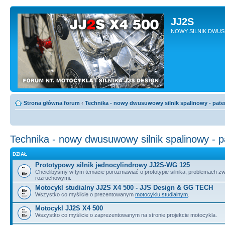
JJ2S
NOWY SILNIK DWU
Strona główna forum
‹
Technika - nowy dwusuwowy silnik spalinowy - pate
Technika - nowy dwusuwowy silnik spalinowy - 
DZIAŁ
Prototypowy silnik jednocylindrowy JJ2S-WG 125
Chcielibyśmy w tym temacie porozmawiać o prototypie silnika, problemach z
rozruchowymi.
Motocykl studialny JJ2S X4 500 - JJS Design & GG TECH
Wszystko co myślicie o prezentowanym
motocyklu studialnym
.
Motocykl JJ2S X4 500
Wszystko co myślicie o zaprezentowanym na stronie projekcie motocykla.