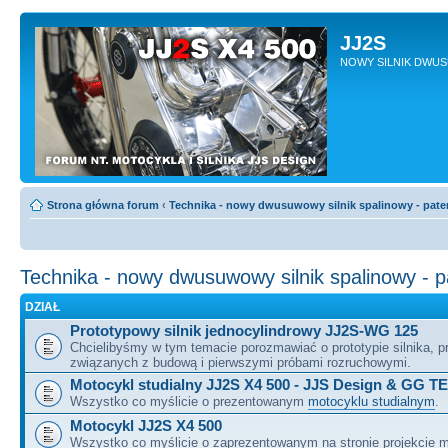
JJ2S
NOWY SILNIK DWU
Strona główna forum
‹
Technika - nowy dwusuwowy silnik spalinowy - pate
Technika - nowy dwusuwowy silnik spalinowy - 
DZIAŁ
Prototypowy silnik jednocylindrowy JJ2S-WG 125
Chcielibyśmy w tym temacie porozmawiać o prototypie silnika, 
związanych z budową i pierwszymi próbami rozruchowymi.
Motocykl studialny JJ2S X4 500 - JJS Design & GG T
Wszystko co myślicie o prezentowanym
motocyklu studialnym
.
Motocykl JJ2S X4 500
Wszystko co myślicie o zaprezentowanym na stronie projekcie m