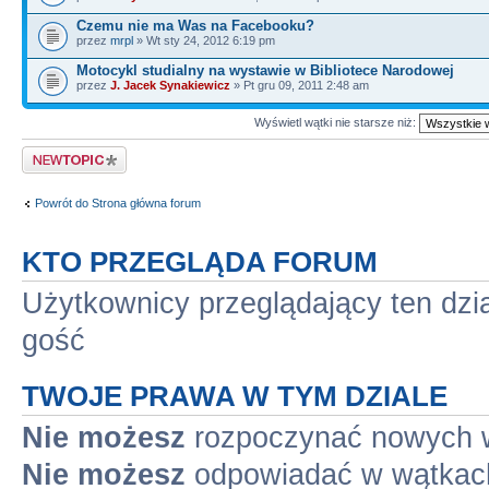
Czemu nie ma Was na Facebooku?
przez
mrpl
» Wt sty 24, 2012 6:19 pm
Motocykl studialny na wystawie w Bibliotece Narodowej
przez
J. Jacek Synakiewicz
» Pt gru 09, 2011 2:48 am
Wyświetl wątki nie starsze niż:
Napisz wątek
Powrót do Strona główna forum
KTO PRZEGLĄDA FORUM
Użytkownicy przeglądający ten dzi
gość
TWOJE PRAWA W TYM DZIALE
Nie możesz
rozpoczynać nowych 
Nie możesz
odpowiadać w wątkac