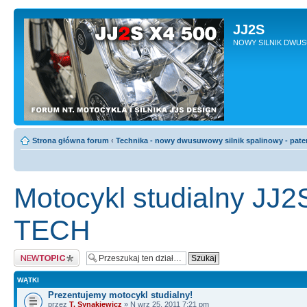
JJ2S
NOWY SILNIK DWU
Strona główna forum
‹
Technika - nowy dwusuwowy silnik spalinowy - pate
Motocykl studialny JJ
TECH
Napisz wątek
WĄTKI
Prezentujemy motocykl studialny!
przez
T. Synakiewicz
» N wrz 25, 2011 7:21 pm