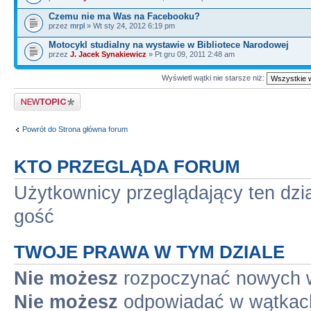
Czemu nie ma Was na Facebooku?
przez
mrpl
» Wt sty 24, 2012 6:19 pm
Motocykl studialny na wystawie w Bibliotece Narodowej
przez
J. Jacek Synakiewicz
» Pt gru 09, 2011 2:48 am
Wyświetl wątki nie starsze niż:
Napisz wątek
Powrót do Strona główna forum
KTO PRZEGLĄDA FORUM
Użytkownicy przeglądający ten dzi
gość
TWOJE PRAWA W TYM DZIALE
Nie możesz
rozpoczynać nowych 
Nie możesz
odpowiadać w wątkac