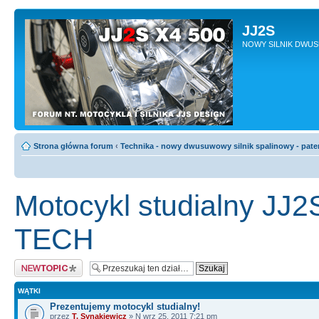
JJ2S
NOWY SILNIK DWU
Strona główna forum
‹
Technika - nowy dwusuwowy silnik spalinowy - pate
Motocykl studialny JJ
TECH
Napisz wątek
WĄTKI
Prezentujemy motocykl studialny!
przez
T. Synakiewicz
» N wrz 25, 2011 7:21 pm